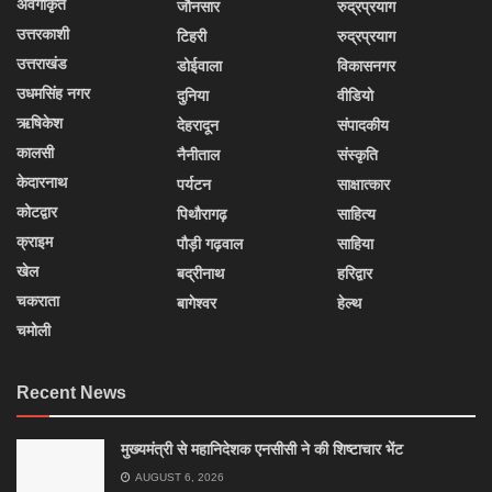
अवर्गीकृत
जौनसार
रुद्रप्रयाग
उत्तरकाशी
टिहरी
रुद्रप्रयाग
उत्तराखंड
डोईवाला
विकासनगर
उधमसिंह नगर
दुनिया
वीडियो
ऋषिकेश
देहरादून
संपादकीय
कालसी
नैनीताल
संस्कृति
केदारनाथ
पर्यटन
साक्षात्कार
कोटद्वार
पिथौरागढ़
साहित्य
क्राइम
पौड़ी गढ़वाल
साहिया
खेल
बद्रीनाथ
हरिद्वार
चकराता
बागेश्वर
हेल्थ
चमोली
Recent News
मुख्यमंत्री से महानिदेशक एनसीसी ने की शिष्टाचार भेंट
AUGUST 6, 2026