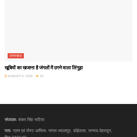
उत्तराखंड
खूबियों का खजाना है जंगलों में उगने वाला लिंगुड़ा
AUGUST 6, 2026
10
संपादक-
शंकर सिंह भाटिया
पता-
ग्राम एवं पोस्ट आफिस- नागल ज्वालापुर, डोईवाला, जनपद-देहरादून,