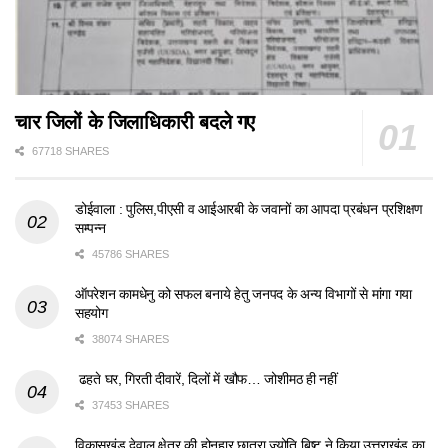
चार जिलों के जिलाधिकारी बदले गए
67718 SHARES
डोईवाला : पुलिस,पीएसी व आईआरबी के जवानों का आपदा प्रबंधन प्रशिक्षण
सम्पन्न
45786 SHARES
ऑपरेशन कामधेनु को सफल बनाये हेतु जनपद के अन्य विभागों से मांगा गया
सहयोग
38074 SHARES
ढहते घर, गिरती दीवारें, दिलों में खौफ… जोशीमठ ही नहीं
37453 SHARES
विकासखंड देवाल क्षेत्र की होनहार छात्रा ज्योति बिष्ट ने किया उत्तराखंड का