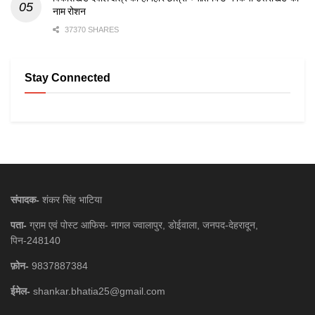
नाम रोशन
37370 SHARES
Stay Connected
संपादक-
शंकर सिंह भाटिया
पता-
ग्राम एवं पोस्ट आफिस- नागल ज्वालापुर, डोईवाला, जनपद-देहरादून,
पिन-248140
फ़ोन-
9837887384
ईमेल-
shankar.bhatia25@gmail.com