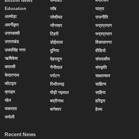
Bitcoin News
चम्पावत
मनोरंजन
Education
जॉब
यात्रा
अल्मोड़ा
जोशीमठ
राजनीति
अवर्गीकृत
जौनसार
रुद्रप्रयाग
उत्तरकाशी
टिहरी
रुद्रप्रयाग
उत्तराखंड
डोईवाला
विकासनगर
उधमसिंह नगर
दुनिया
वीडियो
ऋषिकेश
देहरादून
संपादकीय
कालसी
नैनीताल
संस्कृति
केदारनाथ
पर्यटन
साक्षात्कार
कोटद्वार
पिथौरागढ़
साहित्य
क्राइम
पौड़ी गढ़वाल
साहिया
खेल
बद्रीनाथ
हरिद्वार
चकराता
बागेश्वर
हेल्थ
चमोली
Recent News