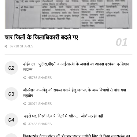
चार जिलों के जिलाधिकारी बदले गए
67718 SHARES
डोईवाला : पुलिस,पीएसी व आईआरबी के जवानों का आपदा प्रबंधन प्रशिक्षण
सम्पन्न
45786 SHARES
ऑपरेशन कामधेनु को सफल बनाये हेतु जनपद के अन्य विभागों से मांगा गया
सहयोग
38074 SHARES
ढहते घर, गिरती दीवारें, दिलों में खौफ… जोशीमठ ही नहीं
37453 SHARES
विकासखंड देवाल क्षेत्र की होनहार छात्रा ज्योति बिष्ट ने किया उत्तराखंड का