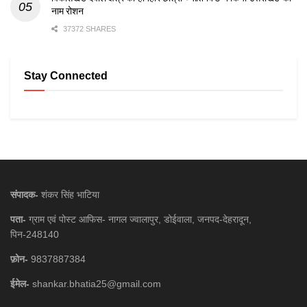
नाम रोशन
37372 SHARES
Stay Connected
संपादक-
शंकर सिंह भाटिया
पता-
ग्राम एवं पोस्ट आफिस- नागल ज्वालापुर, डोईवाला, जनपद-देहरादून,
पिन-248140
फ़ोन-
9837887384
ईमेल-
shankar.bhatia25@gmail.com