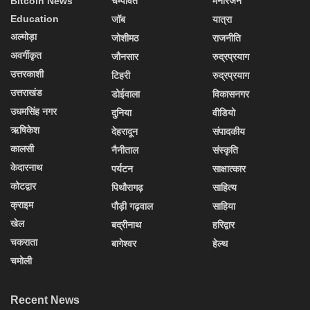
Bitcoin News
चम्पावत
मनोरंजन
Education
जॉब
यात्रा
अल्मोड़ा
जोशीमठ
राजनीति
अवर्गीकृत
जौनसार
रुद्रप्रयाग
उत्तरकाशी
टिहरी
रुद्रप्रयाग
उत्तराखंड
डोईवाला
विकासनगर
उधमसिंह नगर
दुनिया
वीडियो
ऋषिकेश
देहरादून
संपादकीय
कालसी
नैनीताल
संस्कृति
केदारनाथ
पर्यटन
साक्षात्कार
कोटद्वार
पिथौरागढ़
साहित्य
क्राइम
पौड़ी गढ़वाल
साहिया
खेल
बद्रीनाथ
हरिद्वार
चकराता
बागेश्वर
हेल्थ
चमोली
Recent News