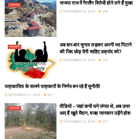
भाजपा राज में गैरसैंण विरोधी होने लगे हैं मुखर
उत्तराखंड
NOVEMBER 28, 2018
189
अब बार-बार चुनाव लड़कर अपनी भद पिटाने
संपादकीय
की जिद छोड़ देनी चाहिए उक्रांद को?
NOVEMBER 23, 2018
152
पत्रकारिता के सामने पत्रकारों के निर्णय बन रहे हैं चुनौती!
संपादकीय
NOVEMBER 17, 2018
127
वीडियो – जहां कभी घने जंगल थे, अब उभर
उत्तराखंड
आए हैं खुले मैदान, वजह जानकार उड़ेंगे होश
NOVEMBER 12, 2018
427