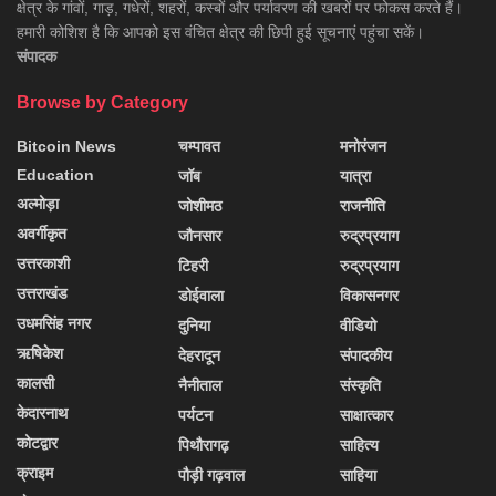
क्षेत्र के गांवों, गाड़, गधेरों, शहरों, कस्बों और पर्यावरण की खबरों पर फोकस करते हैं।
हमारी कोशिश है कि आपको इस वंचित क्षेत्र की छिपी हुई सूचनाएं पहुंचा सकें।
संपादक
Browse by Category
Bitcoin News
चम्पावत
मनोरंजन
Education
जॉब
यात्रा
अल्मोड़ा
जोशीमठ
राजनीति
अवर्गीकृत
जौनसार
रुद्रप्रयाग
उत्तरकाशी
टिहरी
रुद्रप्रयाग
उत्तराखंड
डोईवाला
विकासनगर
उधमसिंह नगर
दुनिया
वीडियो
ऋषिकेश
देहरादून
संपादकीय
कालसी
नैनीताल
संस्कृति
केदारनाथ
पर्यटन
साक्षात्कार
कोटद्वार
पिथौरागढ़
साहित्य
क्राइम
पौड़ी गढ़वाल
साहिया