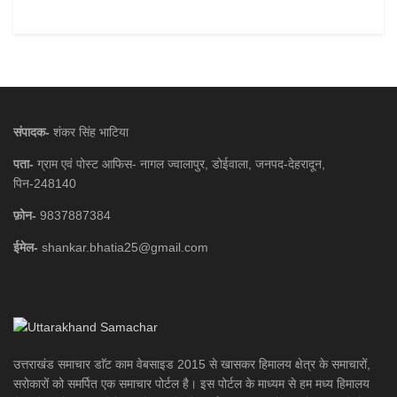
संपादक-
शंकर सिंह भाटिया
पता-
ग्राम एवं पोस्ट आफिस- नागल ज्वालापुर, डोईवाला, जनपद-देहरादून,
पिन-248140
फ़ोन-
9837887384
ईमेल-
shankar.bhatia25@gmail.com
उत्तराखंड समाचार डाॅट काम वेबसाइड 2015 से खासकर हिमालय क्षेत्र के समाचारों,
सरोकारों को समर्पित एक समाचार पोर्टल है। इस पोर्टल के माध्यम से हम मध्य हिमालय