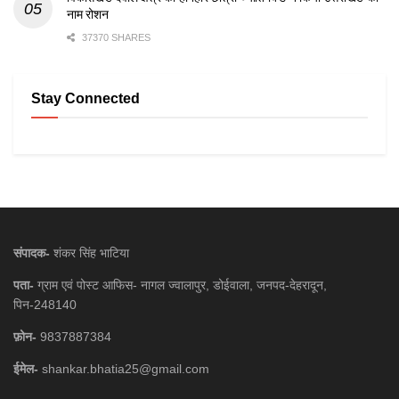
नाम रोशन
37370 SHARES
Stay Connected
संपादक-
शंकर सिंह भाटिया
पता-
ग्राम एवं पोस्ट आफिस- नागल ज्वालापुर, डोईवाला, जनपद-देहरादून,
पिन-248140
फ़ोन-
9837887384
ईमेल-
shankar.bhatia25@gmail.com