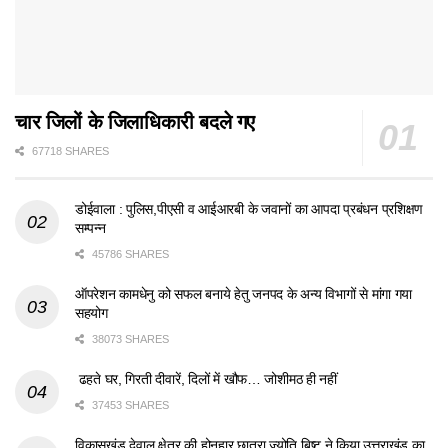
चार जिलों के जिलाधिकारी बदले गए
67718 SHARES
डोईवाला : पुलिस,पीएसी व आईआरबी के जवानों का आपदा प्रबंधन प्रशिक्षण
सम्पन्न
45786 SHARES
ऑपरेशन कामधेनु को सफल बनाये हेतु जनपद के अन्य विभागों से मांगा गया
सहयोग
38073 SHARES
ढहते घर, गिरती दीवारें, दिलों में खौफ… जोशीमठ ही नहीं
37453 SHARES
विकासखंड देवाल क्षेत्र की होनहार छात्रा ज्योति बिष्ट ने किया उत्तराखंड का