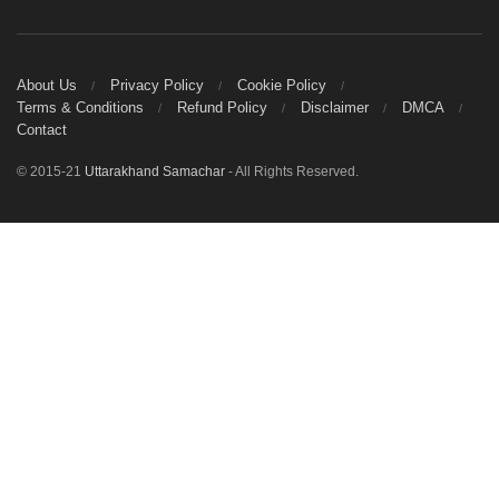
About Us
Privacy Policy
Cookie Policy
Terms & Conditions
Refund Policy
Disclaimer
DMCA
Contact
© 2015-21
Uttarakhand Samachar
- All Rights Reserved.