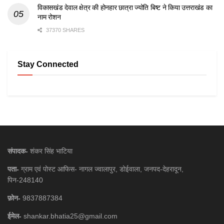
विकासखंड देवाल क्षेत्र की होनहार छात्रा ज्योति बिष्ट ने किया उत्तराखंड का
नाम रोशन
37370 SHARES
Stay Connected
संपादक-
शंकर सिंह भाटिया
पता-
ग्राम एवं पोस्ट आफिस- नागल ज्वालापुर, डोईवाला, जनपद-देहरादून,
पिन-248140
फ़ोन-
9837887384
ईमेल-
shankar.bhatia25@gmail.com