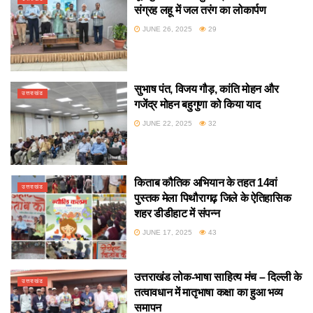
संग्रह लहू में जल तरंग का लोकार्पण
JUNE 26, 2025
29
सुभाष पंत, विजय गौड़, कांति मोहन और
उत्तराखंड
गजेंद्र मोहन बहुगुणा को किया याद
JUNE 22, 2025
32
किताब कौतिक अभियान के तहत 14वां
उत्तराखंड
पुस्तक मेला पिथौरागढ़ जिले के ऐतिहासिक
शहर डीडीहाट में संपन्न
JUNE 17, 2025
43
उत्तराखंड लोक-भाषा साहित्य मंच – दिल्ली के
उत्तराखंड
तत्वावधान में मातृभाषा कक्षा का हुआ भव्य
समापन