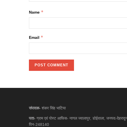
*
Name
*
Email
संपादक-
शंकर सिंह भाटिया
पता-
ग्राम एवं पोस्ट आफिस- नागल ज्वालापुर, डोईवाला, जनपद-देहरादू
पिन-248140