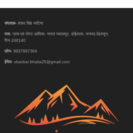
संपादक-
शंकर सिंह भाटिया
पता-
ग्राम एवं पोस्ट आफिस- नागल ज्वालापुर, डोईवाला, जनपद-देहरादून,
पिन-248140
फ़ोन-
9837887384
ईमेल-
shankar.bhatia25@gmail.com