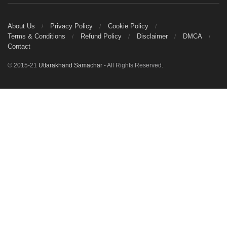
About Us
Privacy Policy
Cookie Policy
Terms & Conditions
Refund Policy
Disclaimer
DMCA
Contact
© 2015-21
Uttarakhand Samachar
- All Rights Reserved.