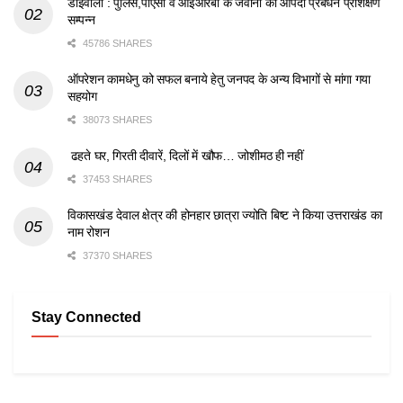
डोईवाला : पुलिस,पीएसी व आईआरबी के जवानों का आपदा प्रबंधन प्रशिक्षण
सम्पन्न
45786 SHARES
ऑपरेशन कामधेनु को सफल बनाये हेतु जनपद के अन्य विभागों से मांगा गया
सहयोग
38073 SHARES
ढहते घर, गिरती दीवारें, दिलों में खौफ… जोशीमठ ही नहीं
37453 SHARES
विकासखंड देवाल क्षेत्र की होनहार छात्रा ज्योति बिष्ट ने किया उत्तराखंड का
नाम रोशन
37370 SHARES
Stay Connected