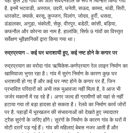
यहां कुल 26 गांवों को अति संवेदनशील के रूप में चिन्हित किया गया
है. इनमें भटवाडी, अस्तल, उदरी, धनेती, सऊद, कामद, थंडी, सिरी,
धारकोट, क्यार्क, बरसू, कुज्जन, पिलांग, जोदव, हुर्री, धसदा,
डंडालका, अगुड़ा, भंकोली, सेकु, वीरपुर, बडेठी, कांसी, बड़िया,
कफनौल और कोरना का नाम है. हालांकि, सिर्फ 9 गांवों का विस्तृत
सर्वेक्षण भूवैज्ञानिकों द्वारा किया गया था।
रुद्रप्रयाग
–
कई घर धराशायी हुए, कई नष्ट होने के कगार
पर
रुद्रप्रयाग का मरोदा गांव ऋषिकेश-कर्णप्रयाग रेल लाइन निर्माण का
खामियाजा भुगत रहा है। गांव में सुरंग निर्माण के कारण कुछ घर
धराशायी हो गए हैं और कई घर नष्ट होने के कगार पर हैं, जिन
प्रभावित परिवारों को अभी तक मुआवजा नहीं मिला है, वे आज भी
जर्जर मकानों में रह रहे हैं। अगर जल्द ही ग्रामीणों को यहां से नहीं
हटाया गया तो बड़ा हादसा हो सकता है। रेलवे का निर्माण कार्य जोरों
पर है. पहाड़ों में भूस्खलन की संभावनाओं को देखते हुए ज्यादातर
ट्रैक सुरंगों के जरिए होंगे। सुरंगों के निर्माण के कारण गांव के घरों में
मोटी दरारें पड़ गई हैं। गांव की महिलाएं बेबस नजर आती हैं और