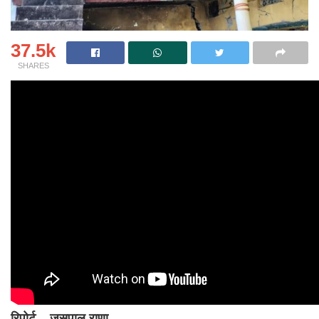
37.5k
SHARES
रिपोर्ट
–
जसपाल राणा