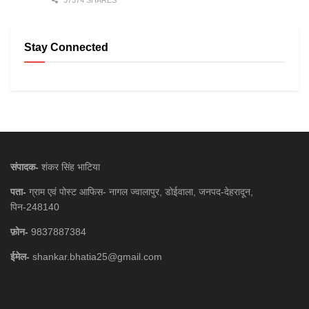
37374 SHARES
Stay Connected
संपादक-
शंकर सिंह भाटिया
पता-
ग्राम एवं पोस्ट आफिस- नागल ज्वालापुर, डोईवाला, जनपद-देहरादून,
पिन-248140
फ़ोन-
9837887384
ईमेल-
shankar.bhatia25@gmail.com