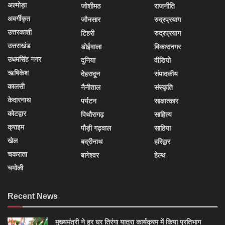
अल्मोड़ा
जोशीमठ
राजनीति
अवर्गीकृत
जौनसार
रुद्रप्रयाग
उत्तरकाशी
टिहरी
रुद्रप्रयाग
उत्तराखंड
डोईवाला
विकासनगर
उधमसिंह नगर
दुनिया
वीडियो
ऋषिकेश
देहरादून
संपादकीय
कालसी
नैनीताल
संस्कृति
केदारनाथ
पर्यटन
साक्षात्कार
कोटद्वार
पिथौरागढ़
साहित्य
क्राइम
पौड़ी गढ़वाल
साहिया
खेल
बद्रीनाथ
हरिद्वार
चकराता
बागेश्वर
हेल्थ
चमोली
Recent News
मुख्यमंत्री ने हर घर तिरंगा यात्रा कार्यक्रम में किया प्रतिभाग