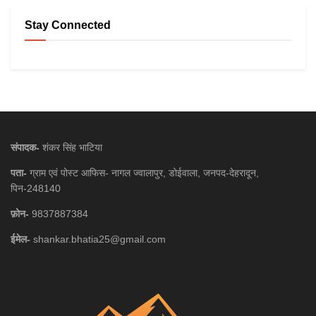
Stay Connected
संपादक-
शंकर सिंह भाटिया
पता-
ग्राम एवं पोस्ट आफिस- नागल ज्वालापुर, डोईवाला, जनपद-देहरादून,
पिन-248140
फ़ोन-
9837887384
ईमेल-
shankar.bhatia25@gmail.com