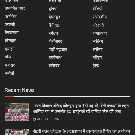
उत्तराखंड
डोईवाला
विकासनगर
उधमसिंह नगर
दुनिया
वीडियो
ऋषिकेश
देहरादून
संपादकीय
कालसी
नैनीताल
संस्कृति
केदारनाथ
पर्यटन
साक्षात्कार
कोटद्वार
पिथौरागढ़
साहित्य
क्राइम
पौड़ी गढ़वाल
साहिया
खेल
बद्रीनाथ
हरिद्वार
चकराता
बागेश्वर
हेल्थ
चमोली
Recent News
भारत विकास परिषद कोटद्वार द्वारा बेटी पढ़ाओ, बेटी बसाओं के तहत
आर्थिक रुप से कमजोर 25 छात्राओं की वार्षिक फीस की जमा
AUGUST 8, 2026
रोटरी क्लब कोटद्वार के तत्वावधान में जागरूकता शिविर का आयोजन