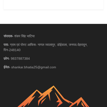
संपादक-
शंकर सिंह भाटिया
पता-
ग्राम एवं पोस्ट आफिस- नागल ज्वालापुर, डोईवाला, जनपद-देहरादून,
पिन-248140
फ़ोन-
9837887384
ईमेल-
shankar.bhatia25@gmail.com