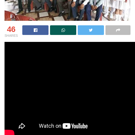
46
SHARES