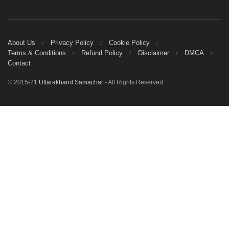
About Us
Privacy Policy
Cookie Policy
Terms & Conditions
Refund Policy
Disclaimer
DMCA
Contact
© 2015-21
Uttarakhand Samachar
- All Rights Reserved.