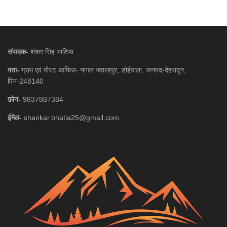
संपादक-
शंकर सिंह भाटिया
पता-
ग्राम एवं पोस्ट आफिस- नागल ज्वालापुर, डोईवाला, जनपद-देहरादून,
पिन-248140
फ़ोन-
9837887384
ईमेल-
shankar.bhatia25@gmail.com