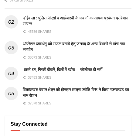
67718 SHARES
डोईवाला : पुलिस,पीएसी व आईआरबी के जवानों का आपदा प्रबंधन प्रशिक्षण
सम्पन्न
45786 SHARES
ऑपरेशन कामधेनु को सफल बनाये हेतु जनपद के अन्य विभागों से मांगा गया
सहयोग
38073 SHARES
ढहते घर, गिरती दीवारें, दिलों में खौफ… जोशीमठ ही नहीं
37453 SHARES
विकासखंड देवाल क्षेत्र की होनहार छात्रा ज्योति बिष्ट ने किया उत्तराखंड का
नाम रोशन
37370 SHARES
Stay Connected