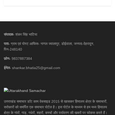
संपादक-
शंकर सिंह भाटिया
पता-
ग्राम एवं पोस्ट आफिस- नागल ज्वालापुर, डोईवाला, जनपद-देहरादून,
पिन-248140
फ़ोन-
9837887384
ईमेल-
shankar.bhatia25@gmail.com
उत्तराखंड समाचार डाॅट काम वेबसाइड 2015 से खासकर हिमालय क्षेत्र के समाचारों,
सरोकारों को समर्पित एक समाचार पोर्टल है। इस पोर्टल के माध्यम से हम मध्य हिमालय
क्षेत्र के गांवों, गाड़, गधेरों, शहरों, कस्बों और पर्यावरण की खबरों पर फोकस करते हैं।