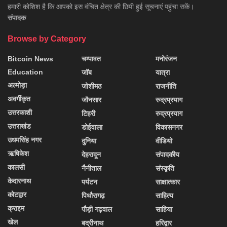
हमारी कोशिश है कि आपको इस वंचित क्षेत्र की छिपी हुई सूचनाएं पहुंचा सकें।
संपादक
Browse by Category
Bitcoin News
चम्पावत
मनोरंजन
Education
जॉब
यात्रा
अल्मोड़ा
जोशीमठ
राजनीति
अवर्गीकृत
जौनसार
रुद्रप्रयाग
उत्तरकाशी
टिहरी
रुद्रप्रयाग
उत्तराखंड
डोईवाला
विकासनगर
उधमसिंह नगर
दुनिया
वीडियो
ऋषिकेश
देहरादून
संपादकीय
कालसी
नैनीताल
संस्कृति
केदारनाथ
पर्यटन
साक्षात्कार
कोटद्वार
पिथौरागढ़
साहित्य
क्राइम
पौड़ी गढ़वाल
साहिया
खेल
बद्रीनाथ
हरिद्वार