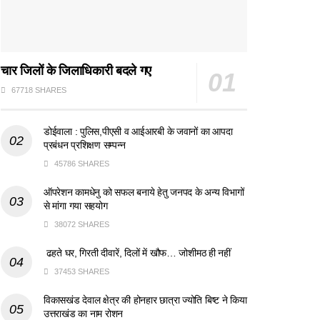
चार जिलों के जिलाधिकारी बदले गए
67718 SHARES
डोईवाला : पुलिस,पीएसी व आईआरबी के जवानों का आपदा
प्रबंधन प्रशिक्षण सम्पन्न
45786 SHARES
ऑपरेशन कामधेनु को सफल बनाये हेतु जनपद के अन्य विभागों
से मांगा गया सहयोग
38072 SHARES
ढहते घर, गिरती दीवारें, दिलों में खौफ… जोशीमठ ही नहीं
37453 SHARES
विकासखंड देवाल क्षेत्र की होनहार छात्रा ज्योति बिष्ट ने किया
उत्तराखंड का नाम रोशन