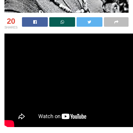
20
SHARES