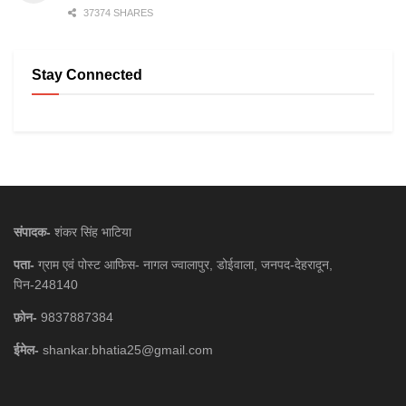
37374 SHARES
Stay Connected
संपादक-
शंकर सिंह भाटिया
पता-
ग्राम एवं पोस्ट आफिस- नागल ज्वालापुर, डोईवाला, जनपद-देहरादून,
पिन-248140
फ़ोन-
9837887384
ईमेल-
shankar.bhatia25@gmail.com