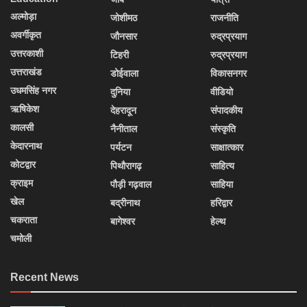
अल्मोड़ा
जोशीमठ
राजनीति
अवर्गीकृत
जौनसार
रुद्रप्रयाग
उत्तरकाशी
टिहरी
रुद्रप्रयाग
उत्तराखंड
डोईवाला
विकासनगर
उधमसिंह नगर
दुनिया
वीडियो
ऋषिकेश
देहरादून
संपादकीय
कालसी
नैनीताल
संस्कृति
केदारनाथ
पर्यटन
साक्षात्कार
कोटद्वार
पिथौरागढ़
साहित्य
क्राइम
पौड़ी गढ़वाल
साहिया
खेल
बद्रीनाथ
हरिद्वार
चकराता
बागेश्वर
हेल्थ
चमोली
Recent News