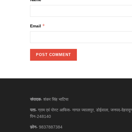
*
Email
संपादक-
शंकर सिंह भाटिया
पता-
ग्राम एवं पोस्ट आफिस- नागल ज्वालापुर, डोईवाला, जनपद-देहरादू
पिन-248140
फ़ोन-
9837887384