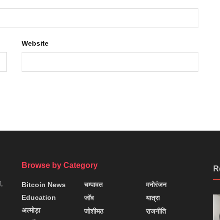
Website
Browse by Category
R
न,
Bitcoin News
चम्पावत
मनोरंजन
Education
जॉब
यात्रा
अल्मोड़ा
जोशीमठ
राजनीति