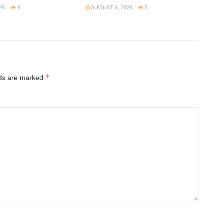
26
4
AUGUST 6, 2026
5
*
lds are marked