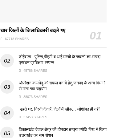
चार जिलों के जिलाधिकारी बदले गए
67718 SHARES
डोईवाला : पुलिस,पीएसी व आईआरबी के जवानों का आपदा
प्रबंधन प्रशिक्षण सम्पन्न
45786 SHARES
ऑपरेशन कामधेनु को सफल बनाये हेतु जनपद के अन्य विभागों
से मांगा गया सहयोग
38073 SHARES
ढहते घर, गिरती दीवारें, दिलों में खौफ… जोशीमठ ही नहीं
37453 SHARES
विकासखंड देवाल क्षेत्र की होनहार छात्रा ज्योति बिष्ट ने किया
उत्तराखंड का नाम रोशन