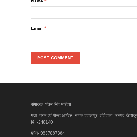
*
Name
*
Email
संपादक-
शंकर सिंह भाटिया
पता-
ग्राम एवं पोस्ट आफिस- नागल ज्वालापुर, डोईवाला, जनपद-देहरादू
पिन-248140
फ़ोन-
9837887384