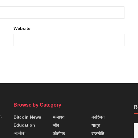
Website
Browse by Category
R
न,
Bitcoin News
चम्पावत
मनोरंजन
Education
जॉब
यात्रा
अल्मोड़ा
जोशीमठ
राजनीति