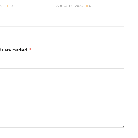
26
10
AUGUST 6, 2026
6
*
lds are marked