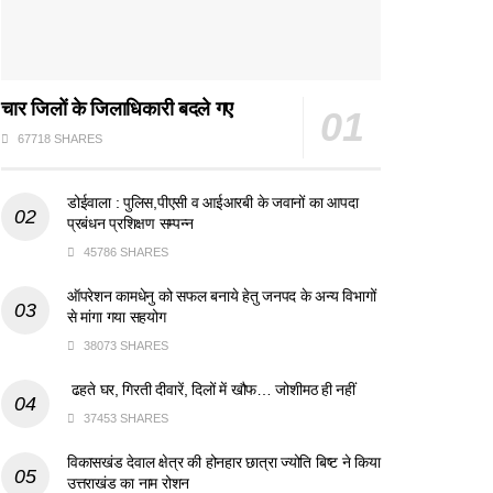
चार जिलों के जिलाधिकारी बदले गए
67718 SHARES
डोईवाला : पुलिस,पीएसी व आईआरबी के जवानों का आपदा
प्रबंधन प्रशिक्षण सम्पन्न
45786 SHARES
ऑपरेशन कामधेनु को सफल बनाये हेतु जनपद के अन्य विभागों
से मांगा गया सहयोग
38073 SHARES
ढहते घर, गिरती दीवारें, दिलों में खौफ… जोशीमठ ही नहीं
37453 SHARES
विकासखंड देवाल क्षेत्र की होनहार छात्रा ज्योति बिष्ट ने किया
उत्तराखंड का नाम रोशन