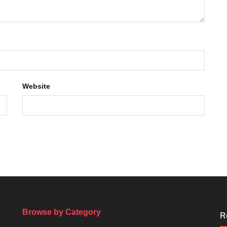
Website
Browse by Category
R