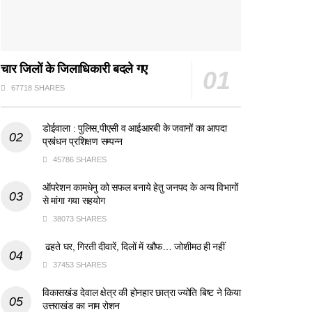
चार जिलों के जिलाधिकारी बदले गए
67718 SHARES
डोईवाला : पुलिस,पीएसी व आईआरबी के जवानों का आपदा
प्रबंधन प्रशिक्षण सम्पन्न
45786 SHARES
ऑपरेशन कामधेनु को सफल बनाये हेतु जनपद के अन्य विभागों
से मांगा गया सहयोग
38073 SHARES
ढहते घर, गिरती दीवारें, दिलों में खौफ… जोशीमठ ही नहीं
37453 SHARES
विकासखंड देवाल क्षेत्र की होनहार छात्रा ज्योति बिष्ट ने किया
उत्तराखंड का नाम रोशन