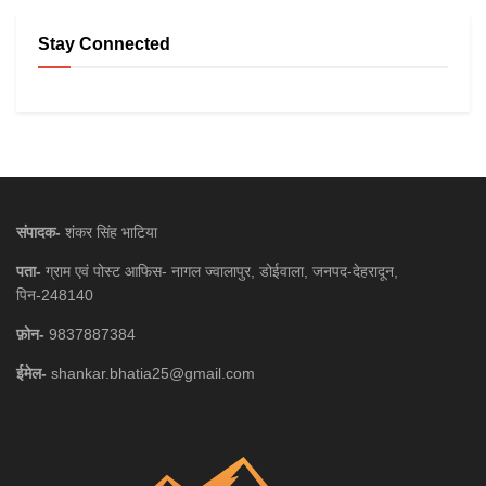
Stay Connected
संपादक-
शंकर सिंह भाटिया
पता-
ग्राम एवं पोस्ट आफिस- नागल ज्वालापुर, डोईवाला, जनपद-देहरादून,
पिन-248140
फ़ोन-
9837887384
ईमेल-
shankar.bhatia25@gmail.com