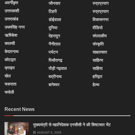
अवर्गीकृत
जौनसार
रुद्रप्रयाग
उत्तरकाशी
टिहरी
रुद्रप्रयाग
उत्तराखंड
डोईवाला
विकासनगर
उधमसिंह नगर
दुनिया
वीडियो
ऋषिकेश
देहरादून
संपादकीय
कालसी
नैनीताल
संस्कृति
केदारनाथ
पर्यटन
साक्षात्कार
कोटद्वार
पिथौरागढ़
साहित्य
क्राइम
पौड़ी गढ़वाल
साहिया
खेल
बद्रीनाथ
हरिद्वार
चकराता
बागेश्वर
हेल्थ
चमोली
Recent News
मुख्यमंत्री से महानिदेशक एनसीसी ने की शिष्टाचार भेंट
AUGUST 6, 2026