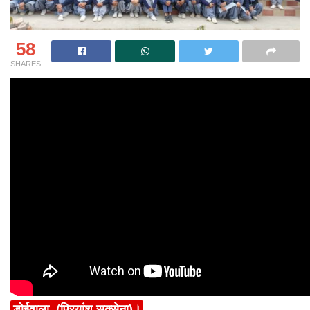
58
SHARES
डोईवाला, (प्रियांशु सक्सेना)।