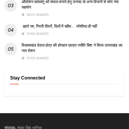
ऑपरेशन कामधेनु को सफल बनाये हेतु जनपद के अन्य विभागों से मांगा गया
सहयोग
38072 SHARES
ढहते घर, गिरती दीवारें, दिलों में खौफ… जोशीमठ ही नहीं
37453 SHARES
विकासखंड देवाल क्षेत्र की होनहार छात्रा ज्योति बिष्ट ने किया उत्तराखंड का
नाम रोशन
37370 SHARES
Stay Connected
संपादक-
शंकर सिंह भाटिया