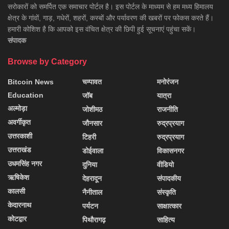
सरोकारों को समर्पित एक समाचार पोर्टल है। इस पोर्टल के माध्यम से हम मध्य हिमालय
क्षेत्र के गांवों, गाड़, गधेरों, शहरों, कस्बों और पर्यावरण की खबरों पर फोकस करते हैं।
हमारी कोशिश है कि आपको इस वंचित क्षेत्र की छिपी हुई सूचनाएं पहुंचा सकें।
संपादक
Browse by Category
Bitcoin News
चम्पावत
मनोरंजन
Education
जॉब
यात्रा
अल्मोड़ा
जोशीमठ
राजनीति
अवर्गीकृत
जौनसार
रुद्रप्रयाग
उत्तरकाशी
टिहरी
रुद्रप्रयाग
उत्तराखंड
डोईवाला
विकासनगर
उधमसिंह नगर
दुनिया
वीडियो
ऋषिकेश
देहरादून
संपादकीय
कालसी
नैनीताल
संस्कृति
केदारनाथ
पर्यटन
साक्षात्कार
कोटद्वार
पिथौरागढ़
साहित्य