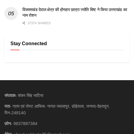
विकासखंड देवाल क्षेत्र की होनहार छात्रा ज्योति बिष्ट ने किया उत्तराखंड का
नाम रोशन
37374 SHARES
Stay Connected
संपादक-
शंकर सिंह भाटिया
पता-
ग्राम एवं पोस्ट आफिस- नागल ज्वालापुर, डोईवाला, जनपद-देहरादून,
पिन-248140
फ़ोन-
9837887384