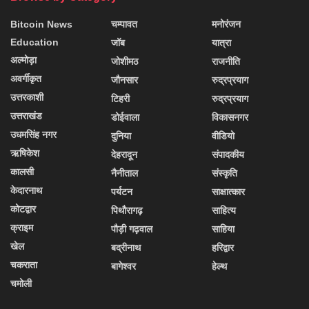
Bitcoin News
चम्पावत
मनोरंजन
Education
जॉब
यात्रा
अल्मोड़ा
जोशीमठ
राजनीति
अवर्गीकृत
जौनसार
रुद्रप्रयाग
उत्तरकाशी
टिहरी
रुद्रप्रयाग
उत्तराखंड
डोईवाला
विकासनगर
उधमसिंह नगर
दुनिया
वीडियो
ऋषिकेश
देहरादून
संपादकीय
कालसी
नैनीताल
संस्कृति
केदारनाथ
पर्यटन
साक्षात्कार
कोटद्वार
पिथौरागढ़
साहित्य
क्राइम
पौड़ी गढ़वाल
साहिया
खेल
बद्रीनाथ
हरिद्वार
चकराता
बागेश्वर
हेल्थ
चमोली