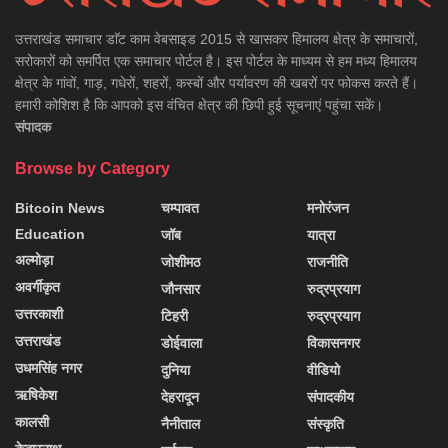
उत्तराखंड समाचार डाॅट काम वेबसाइड 2015 से खासकर हिमालय क्षेत्र के समाचारों,
सरोकारों को समर्पित एक समाचार पोर्टल है। इस पोर्टल के माध्यम से हम मध्य हिमालय
क्षेत्र के गांवों, गाड़, गधेरों, शहरों, कस्बों और पर्यावरण की खबरों पर फोकस करते हैं।
हमारी कोशिश है कि आपको इस वंचित क्षेत्र की छिपी हुई सूचनाएं पहुंचा सकें।
संपादक
Browse by Category
Bitcoin News
चम्पावत
मनोरंजन
Education
जॉब
यात्रा
अल्मोड़ा
जोशीमठ
राजनीति
अवर्गीकृत
जौनसार
रुद्रप्रयाग
उत्तरकाशी
टिहरी
रुद्रप्रयाग
उत्तराखंड
डोईवाला
विकासनगर
उधमसिंह नगर
दुनिया
वीडियो
ऋषिकेश
देहरादून
संपादकीय
कालसी
नैनीताल
संस्कृति