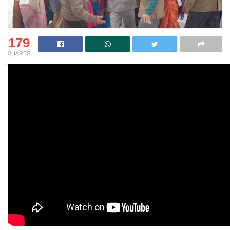
179
SHARES