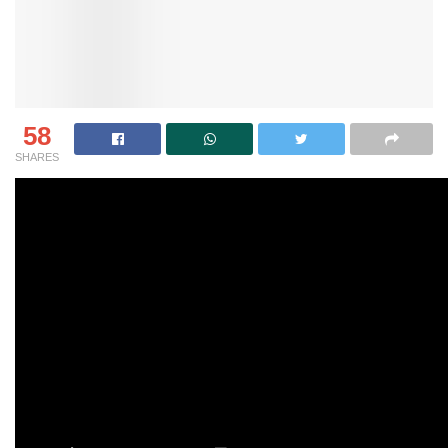
58
SHARES