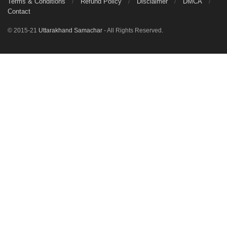
Terms & Conditions
Refund Policy
Disclaimer
DMCA
Contact
© 2015-21
Uttarakhand Samachar
- All Rights Reserved.