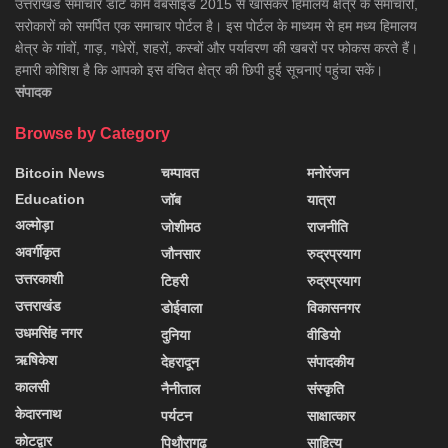
उत्तराखंड समाचार डाॅट काम वेबसाइड 2015 से खासकर हिमालय क्षेत्र के समाचारों,
सरोकारों को समर्पित एक समाचार पोर्टल है। इस पोर्टल के माध्यम से हम मध्य हिमालय
क्षेत्र के गांवों, गाड़, गधेरों, शहरों, कस्बों और पर्यावरण की खबरों पर फोकस करते हैं।
हमारी कोशिश है कि आपको इस वंचित क्षेत्र की छिपी हुई सूचनाएं पहुंचा सकें।
संपादक
Browse by Category
Bitcoin News
चम्पावत
मनोरंजन
Education
जॉब
यात्रा
अल्मोड़ा
जोशीमठ
राजनीति
अवर्गीकृत
जौनसार
रुद्रप्रयाग
उत्तरकाशी
टिहरी
रुद्रप्रयाग
उत्तराखंड
डोईवाला
विकासनगर
उधमसिंह नगर
दुनिया
वीडियो
ऋषिकेश
देहरादून
संपादकीय
कालसी
नैनीताल
संस्कृति
केदारनाथ
पर्यटन
साक्षात्कार
कोटद्वार
पिथौरागढ़
साहित्य