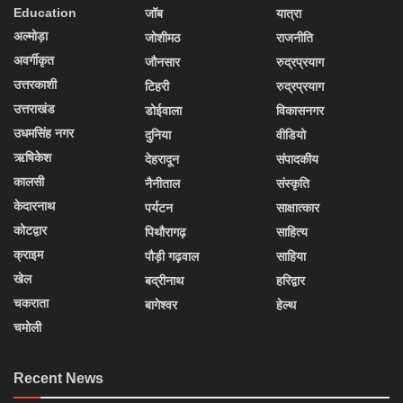
Education
जॉब
यात्रा
अल्मोड़ा
जोशीमठ
राजनीति
अवर्गीकृत
जौनसार
रुद्रप्रयाग
उत्तरकाशी
टिहरी
रुद्रप्रयाग
उत्तराखंड
डोईवाला
विकासनगर
उधमसिंह नगर
दुनिया
वीडियो
ऋषिकेश
देहरादून
संपादकीय
कालसी
नैनीताल
संस्कृति
केदारनाथ
पर्यटन
साक्षात्कार
कोटद्वार
पिथौरागढ़
साहित्य
क्राइम
पौड़ी गढ़वाल
साहिया
खेल
बद्रीनाथ
हरिद्वार
चकराता
बागेश्वर
हेल्थ
चमोली
Recent News