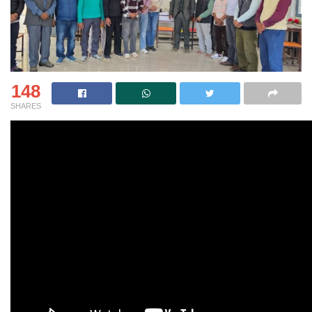
148
SHARES