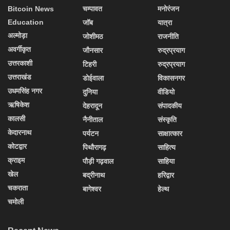
Bitcoin News
चम्पावत
मनोरंजन
Education
जॉब
यात्रा
अल्मोड़ा
जोशीमठ
राजनीति
अवर्गीकृत
जौनसार
रुद्रप्रयाग
उत्तरकाशी
टिहरी
रुद्रप्रयाग
उत्तराखंड
डोईवाला
विकासनगर
उधमसिंह नगर
दुनिया
वीडियो
ऋषिकेश
देहरादून
संपादकीय
कालसी
नैनीताल
संस्कृति
केदारनाथ
पर्यटन
साक्षात्कार
कोटद्वार
पिथौरागढ़
साहित्य
क्राइम
पौड़ी गढ़वाल
साहिया
खेल
बद्रीनाथ
हरिद्वार
चकराता
बागेश्वर
हेल्थ
चमोली