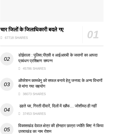
चार जिलों के जिलाधिकारी बदले गए
67718 SHARES
डोईवाला : पुलिस,पीएसी व आईआरबी के जवानों का आपदा
प्रबंधन प्रशिक्षण सम्पन्न
45786 SHARES
ऑपरेशन कामधेनु को सफल बनाये हेतु जनपद के अन्य विभागों
से मांगा गया सहयोग
38073 SHARES
ढहते घर, गिरती दीवारें, दिलों में खौफ… जोशीमठ ही नहीं
37453 SHARES
विकासखंड देवाल क्षेत्र की होनहार छात्रा ज्योति बिष्ट ने किया
उत्तराखंड का नाम रोशन