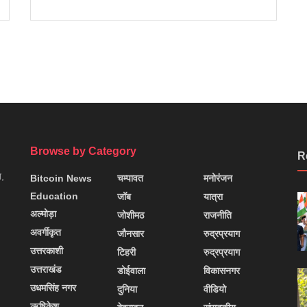
Browse by Category
R
न,
Bitcoin News
चम्पावत
मनोरंजन
Education
जॉब
यात्रा
अल्मोड़ा
जोशीमठ
राजनीति
अवर्गीकृत
जौनसार
रुद्रप्रयाग
उत्तरकाशी
टिहरी
रुद्रप्रयाग
उत्तराखंड
डोईवाला
विकासनगर
उधमसिंह नगर
दुनिया
वीडियो
ऋषिकेश