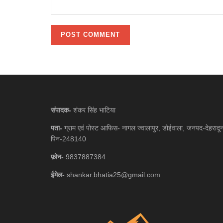
संपादक-
शंकर सिंह भाटिया
पता-
ग्राम एवं पोस्ट आफिस- नागल ज्वालापुर, डोईवाला, जनपद-देहरादू
पिन-248140
फ़ोन-
9837887384
ईमेल-
shankar.bhatia25@gmail.com