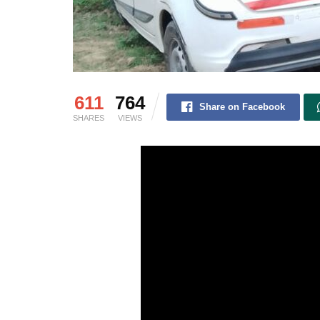
611
764
Share on Facebook
SHARES
VIEWS