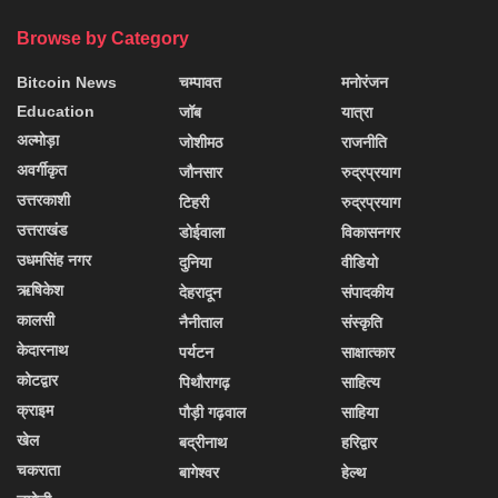
Browse by Category
Bitcoin News
चम्पावत
मनोरंजन
Education
जॉब
यात्रा
अल्मोड़ा
जोशीमठ
राजनीति
अवर्गीकृत
जौनसार
रुद्रप्रयाग
उत्तरकाशी
टिहरी
रुद्रप्रयाग
उत्तराखंड
डोईवाला
विकासनगर
उधमसिंह नगर
दुनिया
वीडियो
ऋषिकेश
देहरादून
संपादकीय
कालसी
नैनीताल
संस्कृति
केदारनाथ
पर्यटन
साक्षात्कार
कोटद्वार
पिथौरागढ़
साहित्य
क्राइम
पौड़ी गढ़वाल
साहिया
खेल
बद्रीनाथ
हरिद्वार
चकराता
बागेश्वर
हेल्थ