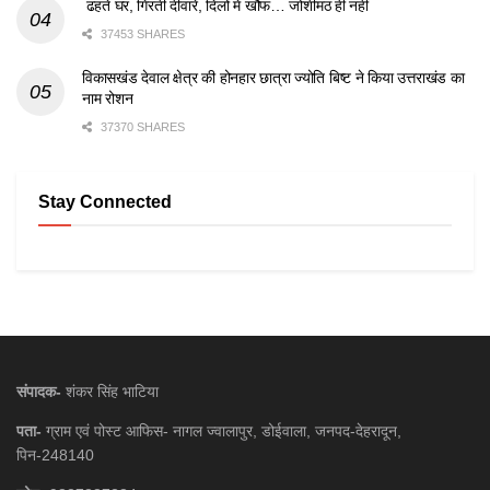
ढहते घर, गिरती दीवारें, दिलों में खौफ… जोशीमठ ही नहीं
37453 SHARES
विकासखंड देवाल क्षेत्र की होनहार छात्रा ज्योति बिष्ट ने किया उत्तराखंड का
नाम रोशन
37370 SHARES
Stay Connected
संपादक-
शंकर सिंह भाटिया
पता-
ग्राम एवं पोस्ट आफिस- नागल ज्वालापुर, डोईवाला, जनपद-देहरादून,
पिन-248140