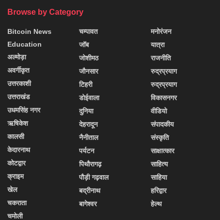
Browse by Category
Bitcoin News
चम्पावत
मनोरंजन
Education
जॉब
यात्रा
अल्मोड़ा
जोशीमठ
राजनीति
अवर्गीकृत
जौनसार
रुद्रप्रयाग
उत्तरकाशी
टिहरी
रुद्रप्रयाग
उत्तराखंड
डोईवाला
विकासनगर
उधमसिंह नगर
दुनिया
वीडियो
ऋषिकेश
देहरादून
संपादकीय
कालसी
नैनीताल
संस्कृति
केदारनाथ
पर्यटन
साक्षात्कार
कोटद्वार
पिथौरागढ़
साहित्य
क्राइम
पौड़ी गढ़वाल
साहिया
खेल
बद्रीनाथ
हरिद्वार
चकराता
बागेश्वर
हेल्थ
चमोली