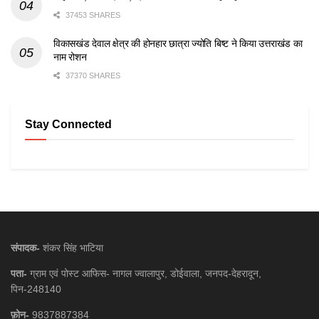
37453 SHARES
विकासखंड देवाल क्षेत्र की होनहार छात्रा ज्योति बिष्ट ने किया उत्तराखंड का
नाम रोशन
37370 SHARES
Stay Connected
संपादक-
शंकर सिंह भाटिया
पता-
ग्राम एवं पोस्ट आफिस- नागल ज्वालापुर, डोईवाला, जनपद-देहरादून,
पिन-248140
फ़ोन-
9837887384