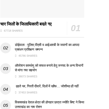
चार जिलों के जिलाधिकारी बदले गए
67718 SHARES
डोईवाला : पुलिस,पीएसी व आईआरबी के जवानों का आपदा
प्रबंधन प्रशिक्षण सम्पन्न
45786 SHARES
ऑपरेशन कामधेनु को सफल बनाये हेतु जनपद के अन्य विभागों
से मांगा गया सहयोग
38073 SHARES
ढहते घर, गिरती दीवारें, दिलों में खौफ… जोशीमठ ही नहीं
37453 SHARES
विकासखंड देवाल क्षेत्र की होनहार छात्रा ज्योति बिष्ट ने किया
उत्तराखंड का नाम रोशन