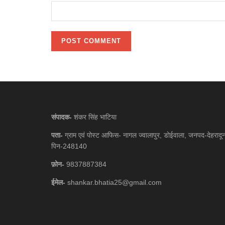
संपादक-
शंकर सिंह भाटिया
पता-
ग्राम एवं पोस्ट आफिस- नागल ज्वालापुर, डोईवाला, जनपद-देहरादू
पिन-248140
फ़ोन-
9837887384
ईमेल-
shankar.bhatia25@gmail.com