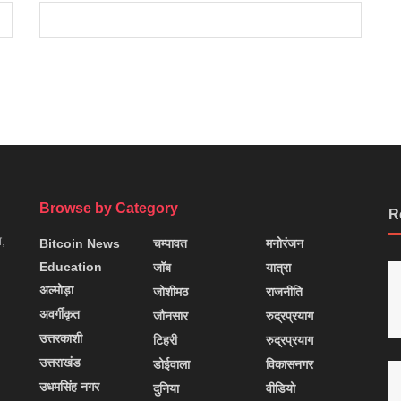
Browse by Category
R
न,
Bitcoin News
चम्पावत
मनोरंजन
Education
जॉब
यात्रा
अल्मोड़ा
जोशीमठ
राजनीति
अवर्गीकृत
जौनसार
रुद्रप्रयाग
उत्तरकाशी
टिहरी
रुद्रप्रयाग
उत्तराखंड
डोईवाला
विकासनगर
उधमसिंह नगर
दुनिया
वीडियो