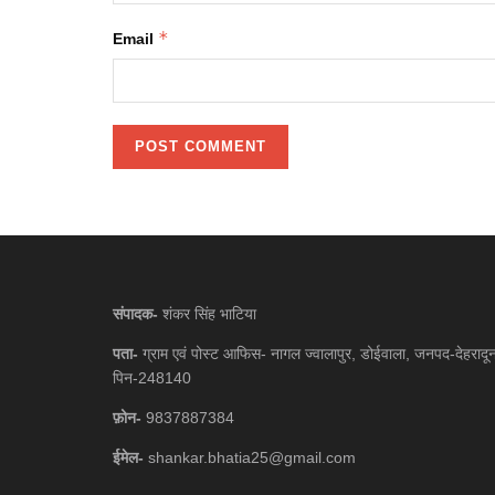
*
Email
संपादक-
शंकर सिंह भाटिया
पता-
ग्राम एवं पोस्ट आफिस- नागल ज्वालापुर, डोईवाला, जनपद-देहरादू
पिन-248140
फ़ोन-
9837887384
ईमेल-
shankar.bhatia25@gmail.com