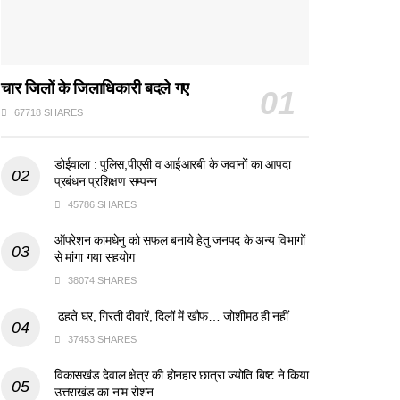
चार जिलों के जिलाधिकारी बदले गए
67718 SHARES
डोईवाला : पुलिस,पीएसी व आईआरबी के जवानों का आपदा
प्रबंधन प्रशिक्षण सम्पन्न
45786 SHARES
ऑपरेशन कामधेनु को सफल बनाये हेतु जनपद के अन्य विभागों
से मांगा गया सहयोग
38074 SHARES
ढहते घर, गिरती दीवारें, दिलों में खौफ… जोशीमठ ही नहीं
37453 SHARES
विकासखंड देवाल क्षेत्र की होनहार छात्रा ज्योति बिष्ट ने किया
उत्तराखंड का नाम रोशन