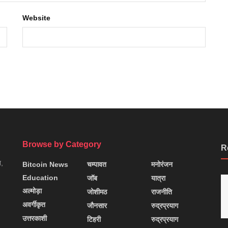
Website
Browse by Category
R
न,
Bitcoin News
चम्पावत
मनोरंजन
Education
जॉब
यात्रा
अल्मोड़ा
जोशीमठ
राजनीति
अवर्गीकृत
जौनसार
रुद्रप्रयाग
उत्तरकाशी
टिहरी
रुद्रप्रयाग