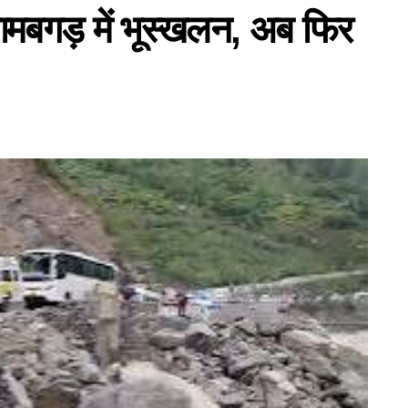
मबगड़ में भूस्खलन, अब फिर