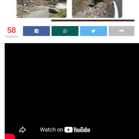
58
SHARES