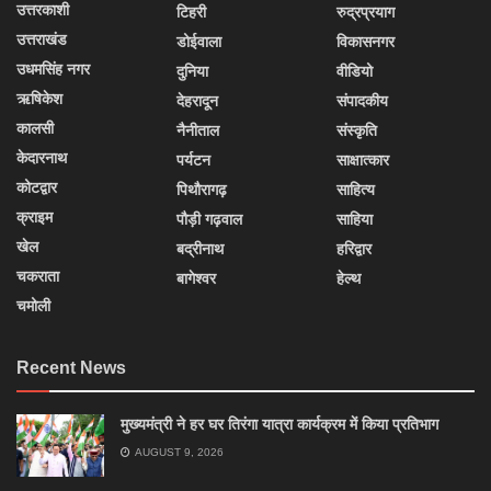
उत्तरकाशी
टिहरी
रुद्रप्रयाग
उत्तराखंड
डोईवाला
विकासनगर
उधमसिंह नगर
दुनिया
वीडियो
ऋषिकेश
देहरादून
संपादकीय
कालसी
नैनीताल
संस्कृति
केदारनाथ
पर्यटन
साक्षात्कार
कोटद्वार
पिथौरागढ़
साहित्य
क्राइम
पौड़ी गढ़वाल
साहिया
खेल
बद्रीनाथ
हरिद्वार
चकराता
बागेश्वर
हेल्थ
चमोली
Recent News
मुख्यमंत्री ने हर घर तिरंगा यात्रा कार्यक्रम में किया प्रतिभाग
AUGUST 9, 2026