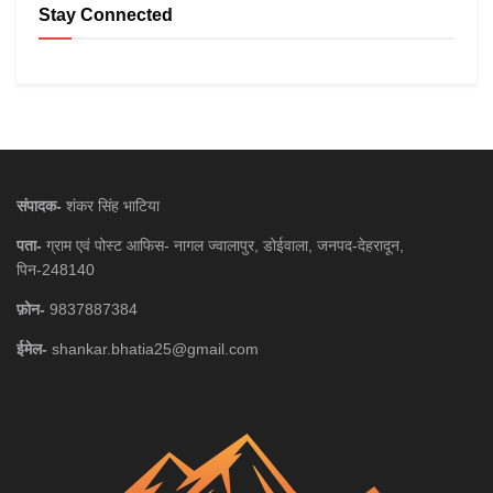
Stay Connected
संपादक-
शंकर सिंह भाटिया
पता-
ग्राम एवं पोस्ट आफिस- नागल ज्वालापुर, डोईवाला, जनपद-देहरादून,
पिन-248140
फ़ोन-
9837887384
ईमेल-
shankar.bhatia25@gmail.com