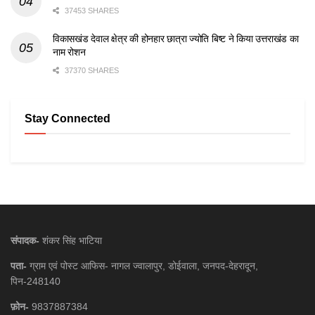
37453 SHARES
विकासखंड देवाल क्षेत्र की होनहार छात्रा ज्योति बिष्ट ने किया उत्तराखंड का
नाम रोशन
37370 SHARES
Stay Connected
संपादक-
शंकर सिंह भाटिया
पता-
ग्राम एवं पोस्ट आफिस- नागल ज्वालापुर, डोईवाला, जनपद-देहरादून,
पिन-248140
फ़ोन-
9837887384