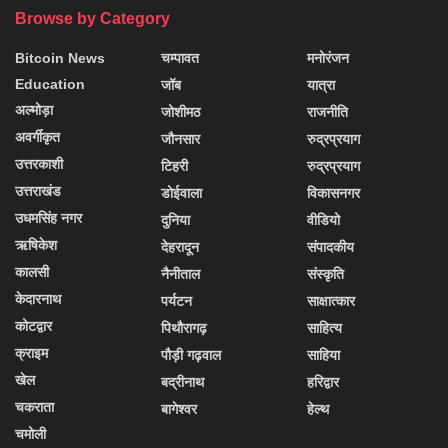
Browse by Category
Bitcoin News
चम्पावत
मनोरंजन
Education
जॉब
यात्रा
अल्मोड़ा
जोशीमठ
राजनीति
अवर्गीकृत
जौनसार
रुद्रप्रयाग
उत्तरकाशी
टिहरी
रुद्रप्रयाग
उत्तराखंड
डोईवाला
विकासनगर
उधमसिंह नगर
दुनिया
वीडियो
ऋषिकेश
देहरादून
संपादकीय
कालसी
नैनीताल
संस्कृति
केदारनाथ
पर्यटन
साक्षात्कार
कोटद्वार
पिथौरागढ़
साहित्य
क्राइम
पौड़ी गढ़वाल
साहिया
खेल
बद्रीनाथ
हरिद्वार
चकराता
बागेश्वर
हेल्थ
चमोली