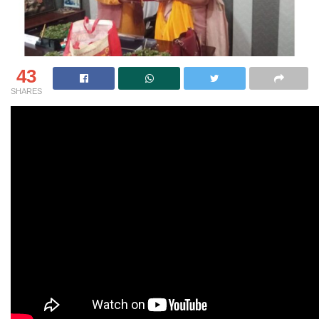
43
SHARES