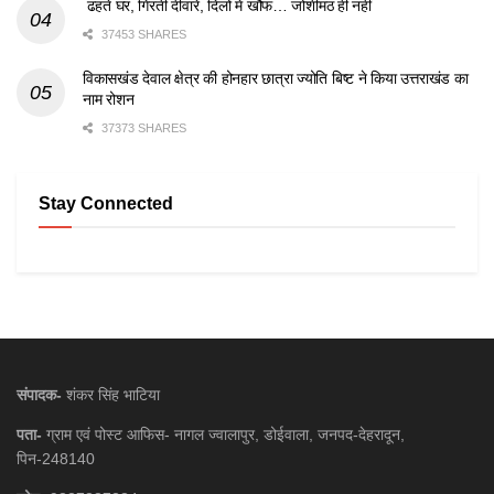
ढहते घर, गिरती दीवारें, दिलों में खौफ… जोशीमठ ही नहीं
37453 SHARES
विकासखंड देवाल क्षेत्र की होनहार छात्रा ज्योति बिष्ट ने किया उत्तराखंड का
नाम रोशन
37373 SHARES
Stay Connected
संपादक-
शंकर सिंह भाटिया
पता-
ग्राम एवं पोस्ट आफिस- नागल ज्वालापुर, डोईवाला, जनपद-देहरादून,
पिन-248140