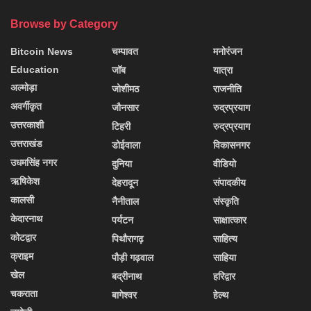
Browse by Category
Bitcoin News
चम्पावत
मनोरंजन
Education
जॉब
यात्रा
अल्मोड़ा
जोशीमठ
राजनीति
अवर्गीकृत
जौनसार
रुद्रप्रयाग
उत्तरकाशी
टिहरी
रुद्रप्रयाग
उत्तराखंड
डोईवाला
विकासनगर
उधमसिंह नगर
दुनिया
वीडियो
ऋषिकेश
देहरादून
संपादकीय
कालसी
नैनीताल
संस्कृति
केदारनाथ
पर्यटन
साक्षात्कार
कोटद्वार
पिथौरागढ़
साहित्य
क्राइम
पौड़ी गढ़वाल
साहिया
खेल
बद्रीनाथ
हरिद्वार
चकराता
बागेश्वर
हेल्थ