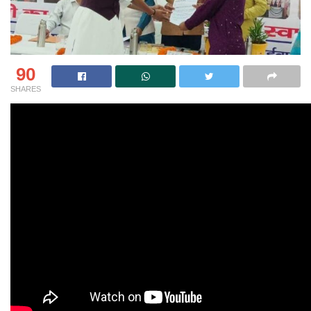
90
SHARES