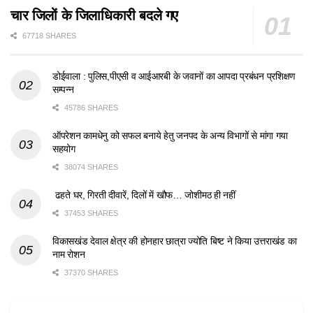
चार जिलों के जिलाधिकारी बदले गए
67718 SHARES
डोईवाला : पुलिस,पीएसी व आईआरबी के जवानों का आपदा प्रबंधन प्रशिक्षण
सम्पन्न
45786 SHARES
ऑपरेशन कामधेनु को सफल बनाये हेतु जनपद के अन्य विभागों से मांगा गया
सहयोग
38074 SHARES
ढहते घर, गिरती दीवारें, दिलों में खौफ… जोशीमठ ही नहीं
37453 SHARES
विकासखंड देवाल क्षेत्र की होनहार छात्रा ज्योति बिष्ट ने किया उत्तराखंड का
नाम रोशन
37370 SHARES