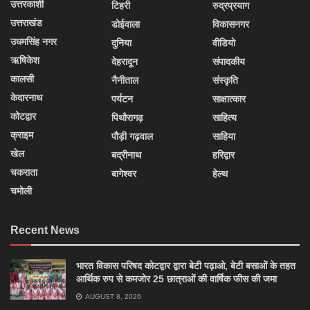
उत्तरकाशी
टिहरी
रुद्रप्रयाग
उत्तराखंड
डोईवाला
विकासनगर
उधमसिंह नगर
दुनिया
वीडियो
ऋषिकेश
देहरादून
संपादकीय
कालसी
नैनीताल
संस्कृति
केदारनाथ
पर्यटन
साक्षात्कार
कोटद्वार
पिथौरागढ़
साहित्य
क्राइम
पौड़ी गढ़वाल
साहिया
खेल
बद्रीनाथ
हरिद्वार
चकराता
बागेश्वर
हेल्थ
चमोली
Recent News
भारत विकास परिषद कोटद्वार द्वारा बेटी पढ़ाओ, बेटी बसाओं के तहत
आर्थिक रुप से कमजोर 25 छात्राओं की वार्षिक फीस की जमा
AUGUST 8, 2026