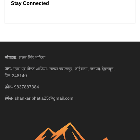
Stay Connected
संपादक-
शंकर सिंह भाटिया
पता-
ग्राम एवं पोस्ट आफिस- नागल ज्वालापुर, डोईवाला, जनपद-देहरादून,
पिन-248140
फ़ोन-
9837887384
ईमेल-
shankar.bhatia25@gmail.com