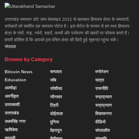
उत्तराखंड समाचार डाॅट काम वेबसाइड 2015 से खासकर हिमालय क्षेत्र के समाचारों,
सरोकारों को समर्पित एक समाचार पोर्टल है। इस पोर्टल के माध्यम से हम मध्य हिमालय
क्षेत्र के गांवों, गाड़, गधेरों, शहरों, कस्बों और पर्यावरण की खबरों पर फोकस करते हैं।
हमारी कोशिश है कि आपको इस वंचित क्षेत्र की छिपी हुई सूचनाएं पहुंचा सकें।
संपादक
Browse by Category
Bitcoin News
चम्पावत
मनोरंजन
Education
जॉब
यात्रा
अल्मोड़ा
जोशीमठ
राजनीति
अवर्गीकृत
जौनसार
रुद्रप्रयाग
उत्तरकाशी
टिहरी
रुद्रप्रयाग
उत्तराखंड
डोईवाला
विकासनगर
उधमसिंह नगर
दुनिया
वीडियो
ऋषिकेश
देहरादून
संपादकीय
कालसी
नैनीताल
संस्कृति