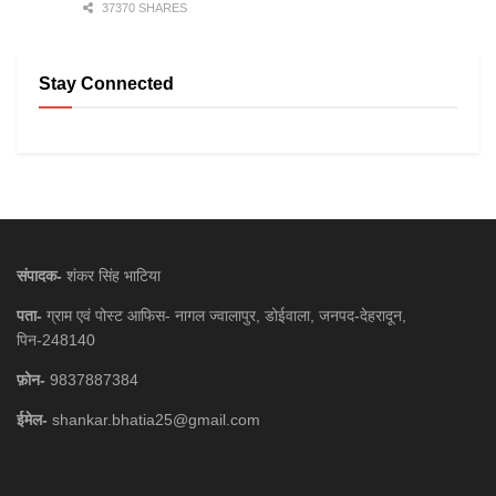
37370 SHARES
Stay Connected
संपादक-
शंकर सिंह भाटिया
पता-
ग्राम एवं पोस्ट आफिस- नागल ज्वालापुर, डोईवाला, जनपद-देहरादून,
पिन-248140
फ़ोन-
9837887384
ईमेल-
shankar.bhatia25@gmail.com