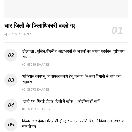
चार जिलों के जिलाधिकारी बदले गए
67718 SHARES
डोईवाला : पुलिस,पीएसी व आईआरबी के जवानों का आपदा प्रबंधन प्रशिक्षण
सम्पन्न
45786 SHARES
ऑपरेशन कामधेनु को सफल बनाये हेतु जनपद के अन्य विभागों से मांगा गया
सहयोग
38073 SHARES
ढहते घर, गिरती दीवारें, दिलों में खौफ… जोशीमठ ही नहीं
37453 SHARES
विकासखंड देवाल क्षेत्र की होनहार छात्रा ज्योति बिष्ट ने किया उत्तराखंड का
नाम रोशन