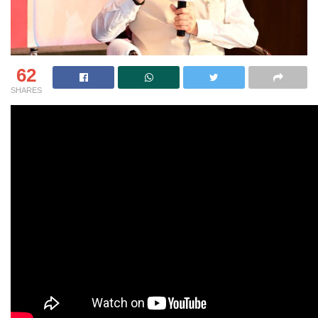
62
SHARES