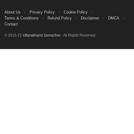
About Us
Privacy Policy
Cookie Policy
Terms & Conditions
Refund Policy
Disclaimer
DMCA
Contact
© 2015-21
Uttarakhand Samachar
- All Rights Reserved.