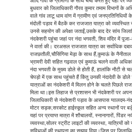
आदि गांवों के ग्रामीणों के साथ चर्चा करते हुए यहां पर 
बुधवार को जिलाधिकारी गौरव कुमार तमाम विभागों के अध
वाले गांव लाटू धाम वांण में ग्रामीण एवं जनप्रतिनिधियो
मंदोली पड़ाव में बैठकें कर राजजात यात्रा को व्यवस्थित र
उनसे सहयोग की अपेक्षा जताईं,उसके बाद देर सांय जिलाधिक
नंदकेशरी पहुंचा जहां पर नंदा भगवती, शिव मंदिर में पूजा
ने वार्ता की। दरअसल राजजात यात्रा का सर्वाधिक दबाव 
राजछतौली,चौसिंगिया मेड़ा के साथ हैं,कुमाऊं के नैनीताल
भ्रामरी देवी सहित गढ़वाल एवं कुमाऊं चलने वाली अधिक
नंदा भगवती के मुख्य डोले से होती हैं, हालांकि नौटी से 
चेपड़ो में एक साथ पहुंचते हैं किंतु उनकी नंदादेवी के डोले
यात्राओं का नंदकेशरी में मिलन होने के चलते पिछले राजज
मिला‌ था।इस लिहाज से प्रशासन भी नंदकेशरी पर अपना अ
जिलाधिकारी से नंदकेशरी पड़ाव के आसपास ग्वालदम-नंदके
मोटर सड़क,सरकोट हाईस्कूल सहित अन्य स्थानों पर बड़े पा
यहां पर प्रयाप्त मात्रा में शौचालयों, स्नानागारों, पिंडर न
व्यवस्था,सोलर स्ट्रीट लाइटों की व्यवस्था, यात्रियों क
सुविधाओं की स्थापना का सुझाव दिया।जिस पर जिलाधिक