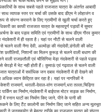
व्यवस्थाओं को चाक-चौबंद करने के सुझाव मांगे।
िकारियों के साथ सबसे पहले राजजात यात्रा के अंतर्गत आबादी
ं के साथ व्यापक स्तर पर चर्चा की उसके बाद डीएम ने लोहाजंग व
ूप से संपन्न करवाने के लिए ग्रामीणों से खुली चर्चा करते हुए
ारी का काफी राजजात यात्रा के महत्वपूर्ण पड़ावों में सुमार
-अर्चना के बाद पड़ाव समिति एवं ग्रामीणों के साथ डीएम गौरव कुमार
नंदकेशरी में ही रहता है। यहां पर नौटी से चलने वाली
 से चलने वाली नैणा देवी, अल्मोड़ा की नंदादेवी,डंगोली की कोट
ांश छतौलियों, निशानों का मिलन कुरूड़ से चलने वाली बधाण की
चलने वाली राजछतौली एवं चौसिंगिया मेड़ा नंदकेशरी से पहले पड़ाव
 से चेपड़ो में भेट नही होती हैं। कुमाऊं एवं गढ़वाल से चलने वाली
ात यात्राओं में सर्वाधिक जन दबाव नंदकेशरी में ही देखने को
धिक ध्यान केंद्रित कर रहा है। यहां पर नागरिकों ने
शरी राजमार्ग, थराली-देवाल-वांण राजमार्ग,धरा तल्ला,चिड़िगा
र्किंग का निर्माण,नंदकेशरी में बाईपास मोटर सड़क का निर्माण,
दी में स्नान घाटों का निर्माण किए जाने, पीने के पानी की
ो रूकने के लिए टैंट कालोनी का निर्माण किए जाने सहित अन्य मूलभूत
ारी ने जनसहयोग से बेहतर तरीके का राजजात यात्रा को संपन्न