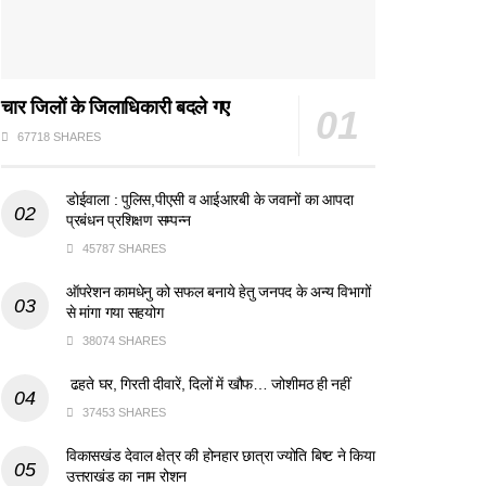
चार जिलों के जिलाधिकारी बदले गए
67718 SHARES
डोईवाला : पुलिस,पीएसी व आईआरबी के जवानों का आपदा
प्रबंधन प्रशिक्षण सम्पन्न
45787 SHARES
ऑपरेशन कामधेनु को सफल बनाये हेतु जनपद के अन्य विभागों
से मांगा गया सहयोग
38074 SHARES
ढहते घर, गिरती दीवारें, दिलों में खौफ… जोशीमठ ही नहीं
37453 SHARES
विकासखंड देवाल क्षेत्र की होनहार छात्रा ज्योति बिष्ट ने किया
उत्तराखंड का नाम रोशन