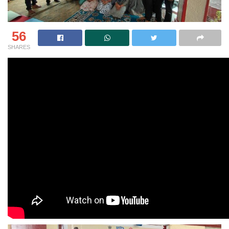
56
SHARES