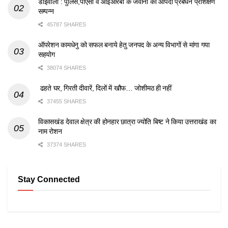
डोईवाला : पुलिस,पीएसी व आईआरबी के जवानों का आपदा प्रबंधन प्रशिक्षण
सम्पन्न
45787 SHARES
ऑपरेशन कामधेनु को सफल बनाये हेतु जनपद के अन्य विभागों से मांगा गया
सहयोग
38074 SHARES
ढहते घर, गिरती दीवारें, दिलों में खौफ… जोशीमठ ही नहीं
37455 SHARES
विकासखंड देवाल क्षेत्र की होनहार छात्रा ज्योति बिष्ट ने किया उत्तराखंड का
नाम रोशन
37374 SHARES
Stay Connected