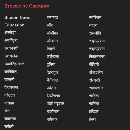
Browse by Category
Bitcoin News
चम्पावत
मनोरंजन
Education
जॉब
यात्रा
अल्मोड़ा
जोशीमठ
राजनीति
अवर्गीकृत
जौनसार
रुद्रप्रयाग
उत्तरकाशी
टिहरी
रुद्रप्रयाग
उत्तराखंड
डोईवाला
विकासनगर
उधमसिंह नगर
दुनिया
वीडियो
ऋषिकेश
देहरादून
संपादकीय
कालसी
नैनीताल
संस्कृति
केदारनाथ
पर्यटन
साक्षात्कार
कोटद्वार
पिथौरागढ़
साहित्य
क्राइम
पौड़ी गढ़वाल
साहिया
खेल
बद्रीनाथ
हरिद्वार
चकराता
बागेश्वर
हेल्थ
चमोली