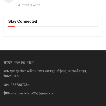
37370 SHARES
Stay Connected
संपादक-
शंकर सिंह भाटिया
पता-
ग्राम एवं पोस्ट आफिस- नागल ज्वालापुर, डोईवाला, जनपद-देहरादून,
पिन-248140
फ़ोन-
9837887384
ईमेल-
shankar.bhatia25@gmail.com