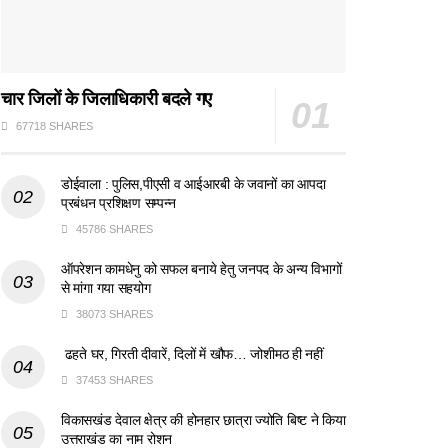
चार जिलों के जिलाधिकारी बदले गए
67718 SHARES
डोईवाला : पुलिस,पीएसी व आईआरबी के जवानों का आपदा
प्रबंधन प्रशिक्षण सम्पन्न
45786 SHARES
ऑपरेशन कामधेनु को सफल बनाये हेतु जनपद के अन्य विभागों
से मांगा गया सहयोग
38073 SHARES
ढहते घर, गिरती दीवारें, दिलों में खौफ… जोशीमठ ही नहीं
37453 SHARES
विकासखंड देवाल क्षेत्र की होनहार छात्रा ज्योति बिष्ट ने किया
उत्तराखंड का नाम रोशन