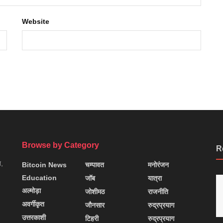
Website
Browse by Category
R
न,
Bitcoin News
चम्पावत
मनोरंजन
Education
जॉब
यात्रा
अल्मोड़ा
जोशीमठ
राजनीति
अवर्गीकृत
जौनसार
रुद्रप्रयाग
उत्तरकाशी
टिहरी
रुद्रप्रयाग