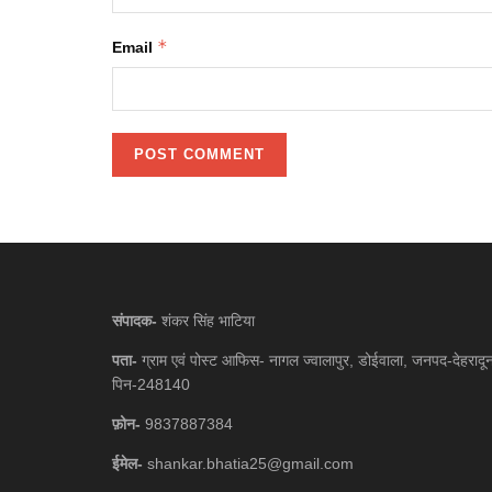
*
Email
संपादक-
शंकर सिंह भाटिया
पता-
ग्राम एवं पोस्ट आफिस- नागल ज्वालापुर, डोईवाला, जनपद-देहरादू
पिन-248140
फ़ोन-
9837887384
ईमेल-
shankar.bhatia25@gmail.com