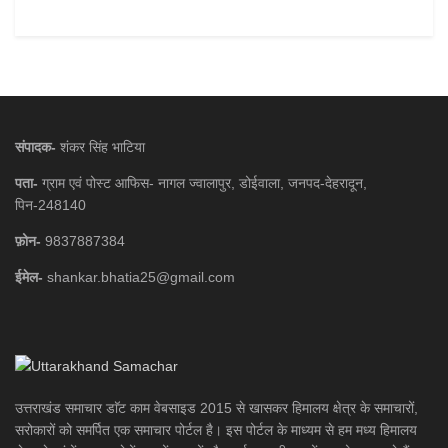
संपादक-
शंकर सिंह भाटिया
पता-
ग्राम एवं पोस्ट आफिस- नागल ज्वालापुर, डोईवाला, जनपद-देहरादून,
पिन-248140
फ़ोन-
9837887384
ईमेल-
shankar.bhatia25@gmail.com
उत्तराखंड समाचार डाॅट काम वेबसाइड 2015 से खासकर हिमालय क्षेत्र के समाचारों,
सरोकारों को समर्पित एक समाचार पोर्टल है। इस पोर्टल के माध्यम से हम मध्य हिमालय