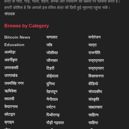
क्षेत्र के गांवों, गाड़, गधेरों, शहरों, कस्बों और पर्यावरण की खबरों पर फोकस करते हैं।
हमारी कोशिश है कि आपको इस वंचित क्षेत्र की छिपी हुई सूचनाएं पहुंचा सकें।
संपादक
Browse by Category
Bitcoin News
चम्पावत
मनोरंजन
Education
जॉब
यात्रा
अल्मोड़ा
जोशीमठ
राजनीति
अवर्गीकृत
जौनसार
रुद्रप्रयाग
उत्तरकाशी
टिहरी
रुद्रप्रयाग
उत्तराखंड
डोईवाला
विकासनगर
उधमसिंह नगर
दुनिया
वीडियो
ऋषिकेश
देहरादून
संपादकीय
कालसी
नैनीताल
संस्कृति
केदारनाथ
पर्यटन
साक्षात्कार
कोटद्वार
पिथौरागढ़
साहित्य
क्राइम
पौड़ी गढ़वाल
साहिया