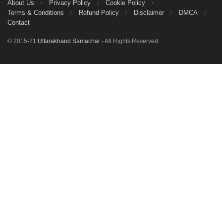
About Us
Privacy Policy
Cookie Policy
Terms & Conditions
Refund Policy
Disclaimer
DMCA
Contact
© 2015-21
Uttarakhand Samachar
- All Rights Reserved.