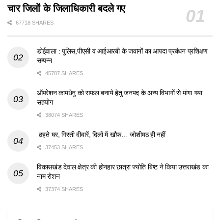
चार जिलों के जिलाधिकारी बदले गए
67718 SHARES
डोईवाला : पुलिस,पीएसी व आईआरबी के जवानों का आपदा प्रबंधन प्रशिक्षण
सम्पन्न
45787 SHARES
ऑपरेशन कामधेनु को सफल बनाये हेतु जनपद के अन्य विभागों से मांगा गया
सहयोग
38074 SHARES
ढहते घर, गिरती दीवारें, दिलों में खौफ… जोशीमठ ही नहीं
37453 SHARES
विकासखंड देवाल क्षेत्र की होनहार छात्रा ज्योति बिष्ट ने किया उत्तराखंड का
नाम रोशन
37374 SHARES