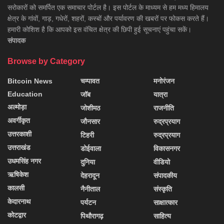
सरोकारों को समर्पित एक समाचार पोर्टल है। इस पोर्टल के माध्यम से हम मध्य हिमालय
क्षेत्र के गांवों, गाड़, गधेरों, शहरों, कस्बों और पर्यावरण की खबरों पर फोकस करते हैं।
हमारी कोशिश है कि आपको इस वंचित क्षेत्र की छिपी हुई सूचनाएं पहुंचा सकें।
संपादक
Browse by Category
Bitcoin News
चम्पावत
मनोरंजन
Education
जॉब
यात्रा
अल्मोड़ा
जोशीमठ
राजनीति
अवर्गीकृत
जौनसार
रुद्रप्रयाग
उत्तरकाशी
टिहरी
रुद्रप्रयाग
उत्तराखंड
डोईवाला
विकासनगर
उधमसिंह नगर
दुनिया
वीडियो
ऋषिकेश
देहरादून
संपादकीय
कालसी
नैनीताल
संस्कृति
केदारनाथ
पर्यटन
साक्षात्कार
कोटद्वार
पिथौरागढ़
साहित्य