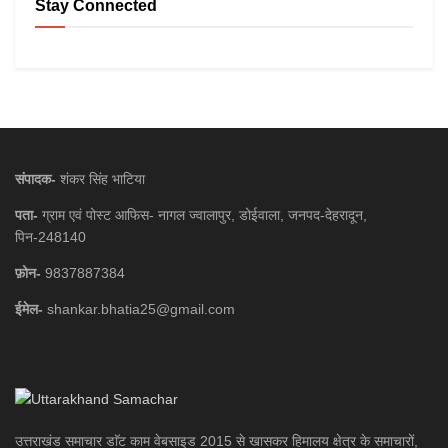
Stay Connected
संपादक-
शंकर सिंह भाटिया
पता-
ग्राम एवं पोस्ट आफिस- नागल ज्वालापुर, डोईवाला, जनपद-देहरादून,
पिन-248140
फ़ोन-
9837887384
ईमेल-
shankar.bhatia25@gmail.com
उत्तराखंड समाचार डाॅट काम वेबसाइड 2015 से खासकर हिमालय क्षेत्र के समाचारों,