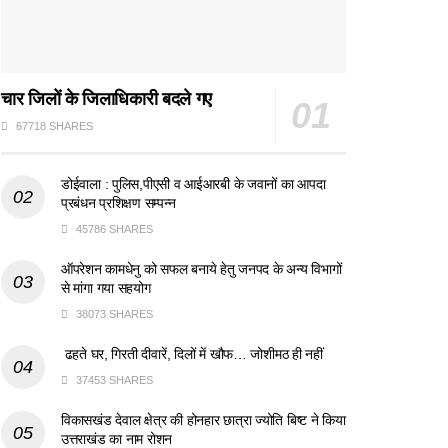
चार जिलों के जिलाधिकारी बदले गए
67718 SHARES
डोईवाला : पुलिस,पीएसी व आईआरबी के जवानों का आपदा
प्रबंधन प्रशिक्षण सम्पन्न
45786 SHARES
ऑपरेशन कामधेनु को सफल बनाये हेतु जनपद के अन्य विभागों
से मांगा गया सहयोग
38073 SHARES
ढहते घर, गिरती दीवारें, दिलों में खौफ… जोशीमठ ही नहीं
37453 SHARES
विकासखंड देवाल क्षेत्र की होनहार छात्रा ज्योति बिष्ट ने किया
उत्तराखंड का नाम रोशन