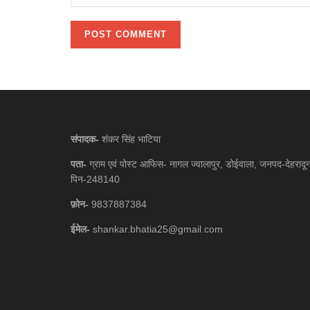
संपादक-
शंकर सिंह भाटिया
पता-
ग्राम एवं पोस्ट आफिस- नागल ज्वालापुर, डोईवाला, जनपद-देहरादू
पिन-248140
फ़ोन-
9837887384
ईमेल-
shankar.bhatia25@gmail.com