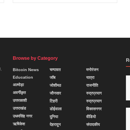
Browse by Category
R
न,
Bitcoin News
चम्पावत
मनोरंजन
Education
जॉब
यात्रा
अल्मोड़ा
जोशीमठ
राजनीति
अवर्गीकृत
जौनसार
रुद्रप्रयाग
उत्तरकाशी
टिहरी
रुद्रप्रयाग
उत्तराखंड
डोईवाला
विकासनगर
उधमसिंह नगर
दुनिया
वीडियो
ऋषिकेश
देहरादून
संपादकीय