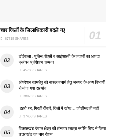
चार जिलों के जिलाधिकारी बदले गए
67718 SHARES
डोईवाला : पुलिस,पीएसी व आईआरबी के जवानों का आपदा
प्रबंधन प्रशिक्षण सम्पन्न
45786 SHARES
ऑपरेशन कामधेनु को सफल बनाये हेतु जनपद के अन्य विभागों
से मांगा गया सहयोग
38073 SHARES
ढहते घर, गिरती दीवारें, दिलों में खौफ… जोशीमठ ही नहीं
37453 SHARES
विकासखंड देवाल क्षेत्र की होनहार छात्रा ज्योति बिष्ट ने किया
उत्तराखंड का नाम रोशन