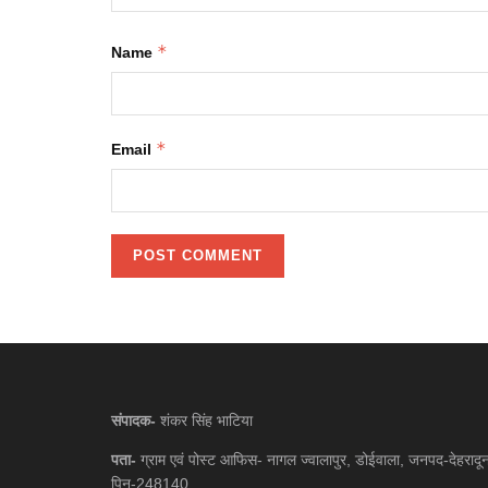
*
Name
*
Email
संपादक-
शंकर सिंह भाटिया
पता-
ग्राम एवं पोस्ट आफिस- नागल ज्वालापुर, डोईवाला, जनपद-देहरादू
पिन-248140