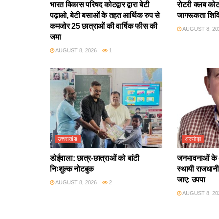
भारत विकास परिषद कोटद्वार द्वारा बेटी
रोटरी क्लब कोटद्
पढ़ाओ, बेटी बसाओं के तहत आर्थिक रुप से
जागरूकता शिव
कमजोर 25 छात्राओं की वार्षिक फीस की
AUGUST 8, 20
जमा
AUGUST 8, 2026
1
उत्तराखंड
अल्मोड़ा
डोईवाला: छात्र-छात्राओं को बांटी
जनभावनाओं के 
निःशुल्क नोटबुक
स्थायी राजधानी 
जाए: उपपा
AUGUST 8, 2026
2
AUGUST 8, 20