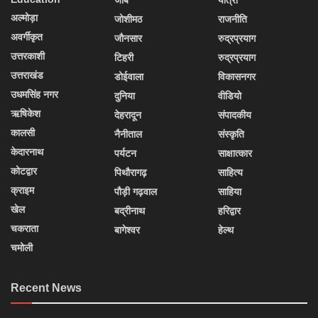
अल्मोड़ा
जोशीमठ
राजनीति
अवर्गीकृत
जौनसार
रुद्रप्रयाग
उत्तरकाशी
टिहरी
रुद्रप्रयाग
उत्तराखंड
डोईवाला
विकासनगर
उधमसिंह नगर
दुनिया
वीडियो
ऋषिकेश
देहरादून
संपादकीय
कालसी
नैनीताल
संस्कृति
केदारनाथ
पर्यटन
साक्षात्कार
कोटद्वार
पिथौरागढ़
साहित्य
क्राइम
पौड़ी गढ़वाल
साहिया
खेल
बद्रीनाथ
हरिद्वार
चकराता
बागेश्वर
हेल्थ
चमोली
Recent News