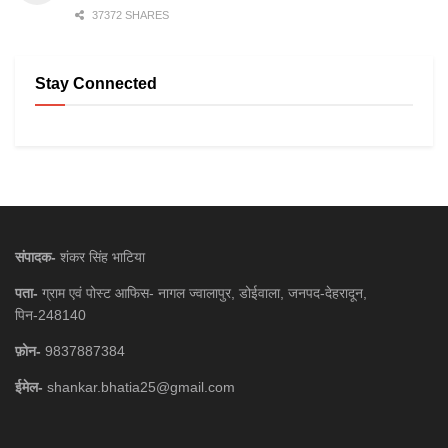
37372 SHARES
Stay Connected
संपादक-
शंकर सिंह भाटिया
पता-
ग्राम एवं पोस्ट आफिस- नागल ज्वालापुर, डोईवाला, जनपद-देहरादून,
पिन-248140
फ़ोन-
9837887384
ईमेल-
shankar.bhatia25@gmail.com