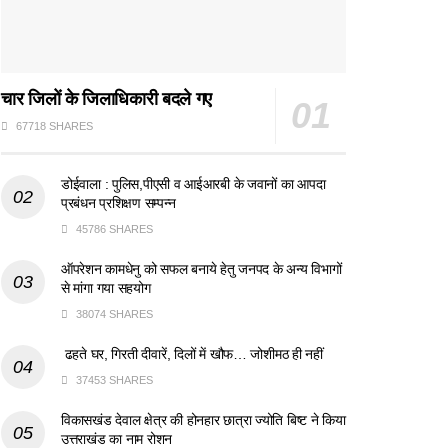
चार जिलों के जिलाधिकारी बदले गए
67718 SHARES
डोईवाला : पुलिस,पीएसी व आईआरबी के जवानों का आपदा
प्रबंधन प्रशिक्षण सम्पन्न
45786 SHARES
ऑपरेशन कामधेनु को सफल बनाये हेतु जनपद के अन्य विभागों
से मांगा गया सहयोग
38074 SHARES
ढहते घर, गिरती दीवारें, दिलों में खौफ… जोशीमठ ही नहीं
37453 SHARES
विकासखंड देवाल क्षेत्र की होनहार छात्रा ज्योति बिष्ट ने किया
उत्तराखंड का नाम रोशन