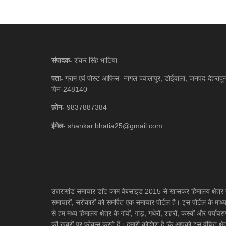
संपादक-
शंकर सिंह भाटिया
पता-
ग्राम एवं पोस्ट आफिस- नागल ज्वालापुर, डोईवाला, जनपद-देहरादू
पिन-248140
फ़ोन-
9837887384
ईमेल-
shankar.bhatia25@gmail.com
उत्तराखंड समाचार डाॅट काम वेबसाइड 2015 से खासकर हिमालय क्षेत्र 
समाचारों, सरोकारों को समर्पित एक समाचार पोर्टल है। इस पोर्टल के माध्
से हम मध्य हिमालय क्षेत्र के गांवों, गाड़, गधेरों, शहरों, कस्बों और पर्यावर
की खबरों पर फोकस करते हैं। हमारी कोशिश है कि आपको इस वंचित क्षेत