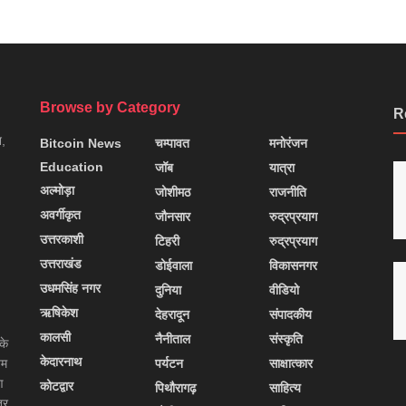
Browse by Category
R
न,
Bitcoin News
चम्पावत
मनोरंजन
Education
जॉब
यात्रा
अल्मोड़ा
जोशीमठ
राजनीति
अवर्गीकृत
जौनसार
रुद्रप्रयाग
उत्तरकाशी
टिहरी
रुद्रप्रयाग
उत्तराखंड
डोईवाला
विकासनगर
उधमसिंह नगर
दुनिया
वीडियो
ऋषिकेश
देहरादून
संपादकीय
कालसी
नैनीताल
संस्कृति
के
केदारनाथ
यम
पर्यटन
साक्षात्कार
ण
कोटद्वार
पिथौरागढ़
साहित्य
्र