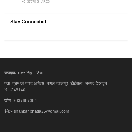
37370 SHARES
Stay Connected
संपादक-
शंकर सिंह भाटिया
पता-
ग्राम एवं पोस्ट आफिस- नागल ज्वालापुर, डोईवाला, जनपद-देहरादून,
पिन-248140
फ़ोन-
9837887384
ईमेल-
shankar.bhatia25@gmail.com