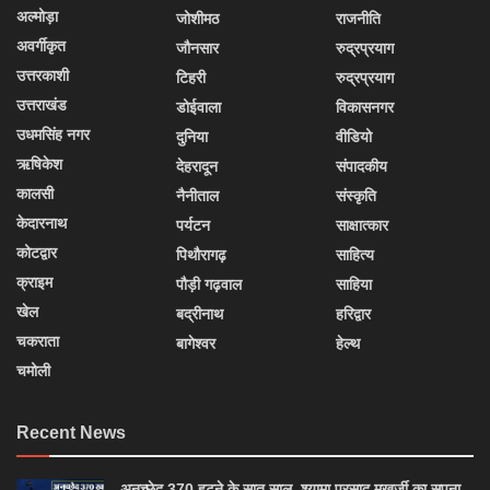
अल्मोड़ा
जोशीमठ
राजनीति
अवर्गीकृत
जौनसार
रुद्रप्रयाग
उत्तरकाशी
टिहरी
रुद्रप्रयाग
उत्तराखंड
डोईवाला
विकासनगर
उधमसिंह नगर
दुनिया
वीडियो
ऋषिकेश
देहरादून
संपादकीय
कालसी
नैनीताल
संस्कृति
केदारनाथ
पर्यटन
साक्षात्कार
कोटद्वार
पिथौरागढ़
साहित्य
क्राइम
पौड़ी गढ़वाल
साहिया
खेल
बद्रीनाथ
हरिद्वार
चकराता
बागेश्वर
हेल्थ
चमोली
Recent News
अनुच्छेद 370 हटने के सात साल, श्यामा प्रसाद मुखर्जी का सपना